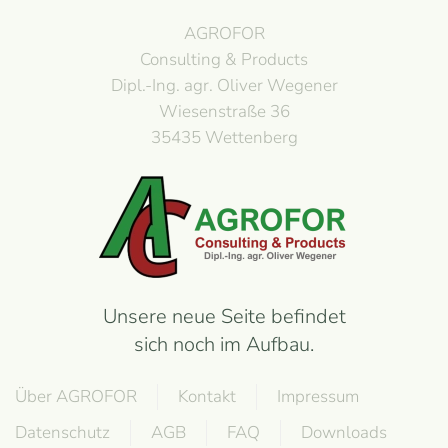
AGROFOR
Consulting & Products
Dipl.-Ing. agr. Oliver Wegener
Wiesenstraße 36
35435 Wettenberg
Unsere neue Seite befindet
sich noch im Aufbau.
Über AGROFOR
Kontakt
Impressum
Datenschutz
AGB
FAQ
Downloads