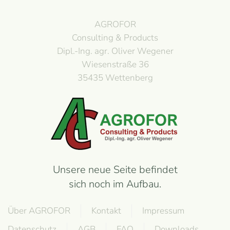
AGROFOR
Consulting & Products
Dipl.-Ing. agr. Oliver Wegener
Wiesenstraße 36
35435 Wettenberg
Unsere neue Seite befindet
sich noch im Aufbau.
Über AGROFOR
Kontakt
Impressum
Datenschutz
AGB
FAQ
Downloads