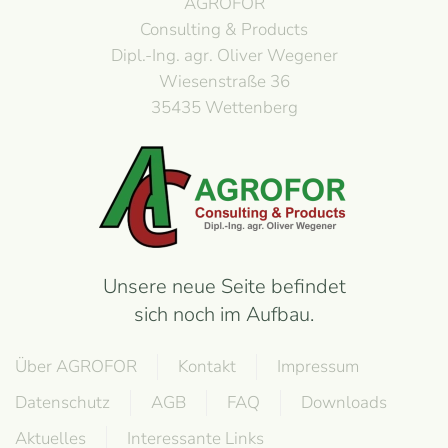
AGROFOR
Consulting & Products
Dipl.-Ing. agr. Oliver Wegener
Wiesenstraße 36
35435 Wettenberg
Unsere neue Seite befindet
sich noch im Aufbau.
Über AGROFOR
Kontakt
Impressum
Datenschutz
AGB
FAQ
Downloads
Aktuelles
Interessante Links